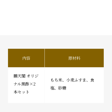
内容
原材料
鵬天閣 オリジ
もち米、小麦ふすま、食
ナル黒酢×2
塩、砂糖
本セット