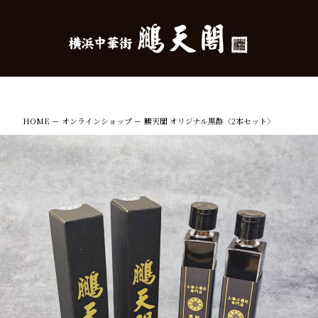
HOME
－
オンラインショップ
－
鵬天閣 オリジナル黒酢〈2本セット〉